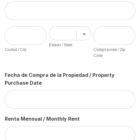
Propiedad
Dirección
de
de
Alquiler
la
/
Propiedad
Ciudad
Estado
Código
Rental
de
/
/
postal
Property
Alquiler
City
State
/
Estado / State
Address
Ciudad / City
Código postal / Zip
/
Zip
Code
Rental
Code
Property
Address
Fecha de Compra de la Propiedad / Property
Purchase Date
Renta Mensual / Monthly Rent