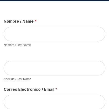
Nombre / Name
If you
*
Rental
are
Loan
human,
leave
Application
this
Nombre / First Name
–
field
blank.
Spanish
Apellido / Last Name
Correo Electrónico / Email
*